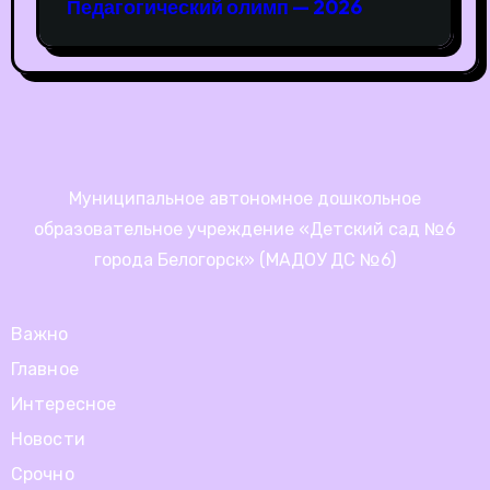
Педагогический олимп — 2026
Муниципальное автономное дошкольное
образовательное учреждение «Детский сад №6
города Белогорск» (МАДОУ ДС №6)
Важно
Главное
Интересное
Новости
Срочно