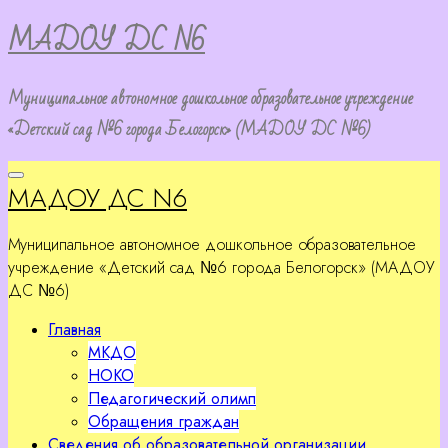
Перейти
МАДОУ ДС N6
к
содержимому
Муниципальное автономное дошкольное образовательное учреждение
«Детский сад №6 города Белогорск» (МАДОУ ДС №6)
МАДОУ ДС N6
Муниципальное автономное дошкольное образовательное
учреждение «Детский сад №6 города Белогорск» (МАДОУ
ДС №6)
Главная
МКДО
НОКО
Педагогический олимп
Обращения граждан
Сведения об образовательной организации