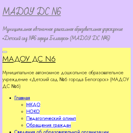
Перейти
МАДОУ ДС N6
к
содержимому
Муниципальное автономное дошкольное образовательное учреждение
«Детский сад №6 города Белогорск» (МАДОУ ДС №6)
МАДОУ ДС N6
Муниципальное автономное дошкольное образовательное
учреждение «Детский сад №6 города Белогорск» (МАДОУ
ДС №6)
Главная
МКДО
НОКО
Педагогический олимп
Обращения граждан
Сведения об образовательной организации