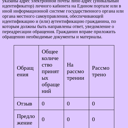
указаны адрес электронной почты либо адрес (уникальный
идентификатор) личного кабинета на Едином портале или в
иной информационной системе государственного органа или
органа местного самоуправления, обеспечивающей
идентификацию и (или) аутентификацию гражданина, по
которым должны быть направлены ответ, уведомление о
переадресации обращения. Гражданин вправе приложить
обращению необходимые документы и материалы.
Общее
количе
ство
На
Обращ
Рассмо
принят
рассмо
ения
трено
ых
трении
обраще
ний
Отзыв
0
0
0
Предло
0
0
0
жение