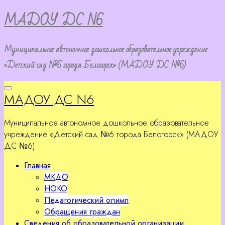
Перейти
МАДОУ ДС N6
к
содержимому
Муниципальное автономное дошкольное образовательное учреждение
«Детский сад №6 города Белогорск» (МАДОУ ДС №6)
МАДОУ ДС N6
Муниципальное автономное дошкольное образовательное
учреждение «Детский сад №6 города Белогорск» (МАДОУ
ДС №6)
Главная
МКДО
НОКО
Педагогический олимп
Обращения граждан
Сведения об образовательной организации