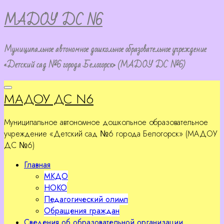
Перейти
МАДОУ ДС N6
к
содержимому
Муниципальное автономное дошкольное образовательное учреждение
«Детский сад №6 города Белогорск» (МАДОУ ДС №6)
МАДОУ ДС N6
Муниципальное автономное дошкольное образовательное
учреждение «Детский сад №6 города Белогорск» (МАДОУ
ДС №6)
Главная
МКДО
НОКО
Педагогический олимп
Обращения граждан
Сведения об образовательной организации